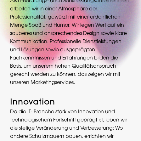
Als IT-Beratungs- und Dienstleistungsunternehmen
arbeiten wir in einer Atmosphäre der
Professionalität, gewürzt mit einer ordentlichen
Menge Spaß und Humor. Wir legen Wert auf ein
sauberes und ansprechendes Design sowie klare
Kommunikation. Professionelle Dienstleistungen
und Lösungen sowie ausgeprägten
Fachkenntnissen und Erfahrungen bilden die
Basis, um unserem hohen Qualitätsanspruch
gerecht werden zu können, das zeigen wir mit
unseren Marketingservices.
Innovation
Da die IT- Branche stark von Innovation und
technologischem Fortschritt geprägt ist, leben wir
die stetige Veränderung und Verbesserung: Wo
andere Schutzmauern bauen, errichten wir